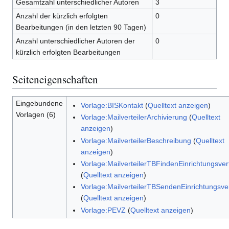
Gesamtzahl unterschiedlicher Autoren
3
Anzahl der kürzlich erfolgten
0
Bearbeitungen (in den letzten 90 Tagen)
Anzahl unterschiedlicher Autoren der
0
kürzlich erfolgten Bearbeitungen
Seiteneigenschaften
Eingebundene
Vorlage:BISKontakt
(
Quelltext anzeigen
)
Vorlagen (6)
Vorlage:MailverteilerArchivierung
(
Quelltext
anzeigen
)
Vorlage:MailverteilerBeschreibung
(
Quelltext
anzeigen
)
Vorlage:MailverteilerTBFindenEinrichtungsvert
(
Quelltext anzeigen
)
Vorlage:MailverteilerTBSendenEinrichtungsver
(
Quelltext anzeigen
)
Vorlage:PEVZ
(
Quelltext anzeigen
)