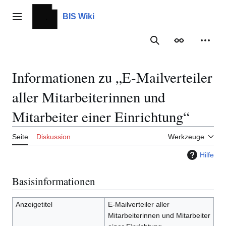
Zum
Inhalt
BIS Wiki
Hauptmenü
springen
Suche
Erscheinungs
Meine
Informationen zu „E-Mailverteiler
aller Mitarbeiterinnen und
Mitarbeiter einer Einrichtung“
Seite
Diskussion
Werkzeuge
Hilfe
Basisinformationen
Anzeigetitel
E-Mailverteiler aller
Mitarbeiterinnen und Mitarbeiter