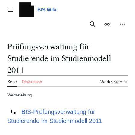
Zum
Inhalt
BIS Wiki
Hauptmenü
springen
Suche
Erscheinungs
Meine
Prüfungsverwaltung für
Studierende im Studienmodell
2011
Seite
Diskussion
Werkzeuge
Weiterleitung
Weiterleitung nach:
BIS-Prüfungsverwaltung für
Studierende im Studienmodell 2011