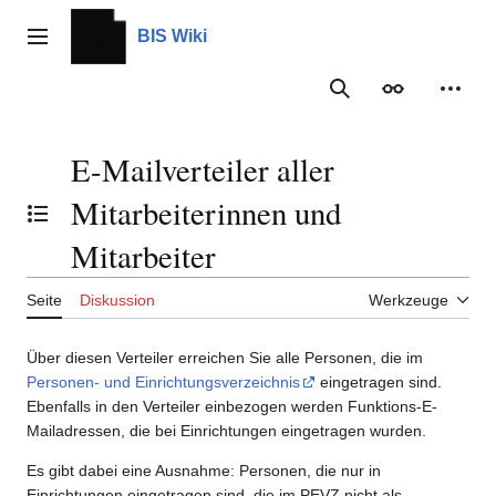
Zum
Inhalt
BIS Wiki
Hauptmenü
springen
Suche
Erscheinungs
Meine
E-Mailverteiler aller
Mitarbeiterinnen und
Inhaltsverzeichnis umschalten
Mitarbeiter
Seite
Diskussion
Werkzeuge
Über diesen Verteiler erreichen Sie alle Personen, die im
Personen- und Einrichtungsverzeichnis
eingetragen sind.
Ebenfalls in den Verteiler einbezogen werden Funktions-E-
Mailadressen, die bei Einrichtungen eingetragen wurden.
Es gibt dabei eine Ausnahme: Personen, die nur in
Einrichtungen eingetragen sind, die im PEVZ nicht als