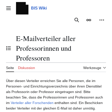
Zum
Inhalt
BIS Wiki
Hauptmenü
springen
Suche
Erscheinungs
Meine
E-Mailverteiler aller
Professorinnen und
Inhaltsverzeichnis umschalten
Professoren
Seite
Diskussion
Werkzeuge
Über diesen Verteiler erreichen Sie alle Personen, die im
Personen- und Einrichtungsverzeichnis über ihren Diensttitel
als Professorin oder Professor eingetragen sind. Bitte
beachten Sie, dass die Professorinnen und Professoren auch
im
Verteiler aller Forschenden
enthalten sind. Ein Beschicken
beider Verteiler mit der gleichen E-Mail ist daher unnötig.